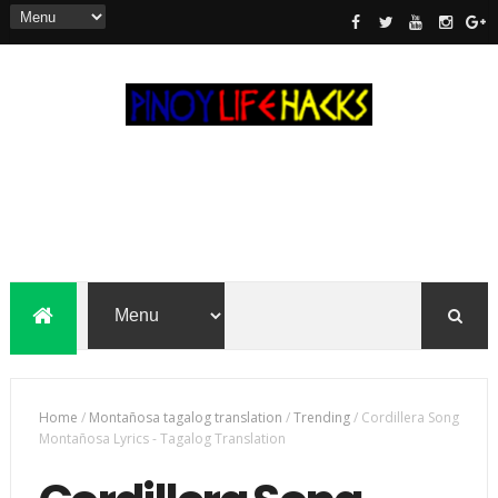
Home
/
Montañosa tagalog translation
/
Trending
/
Cordillera Song
Montañosa Lyrics - Tagalog Translation