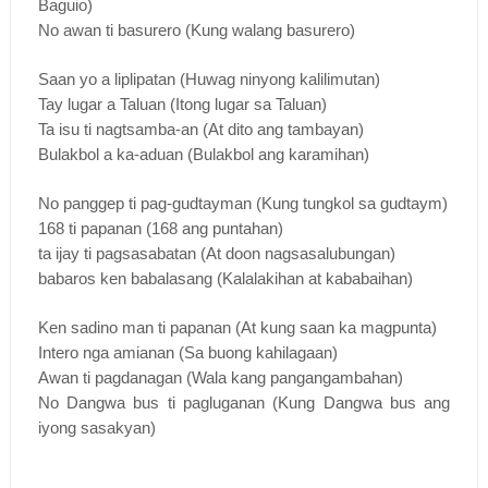
Baguio)
No awan ti basurero (Kung walang basurero)
Saan yo a liplipatan (Huwag ninyong kalilimutan)
Tay lugar a Taluan (Itong lugar sa Taluan)
Ta isu ti nagtsamba-an (At dito ang tambayan)
Bulakbol a ka-aduan (Bulakbol ang karamihan)
No panggep ti pag-gudtayman (Kung tungkol sa gudtaym)
168 ti papanan (168 ang puntahan)
ta ijay ti pagsasabatan (At doon nagsasalubungan)
babaros ken babalasang (Kalalakihan at kababaihan)
Ken sadino man ti papanan (At kung saan ka magpunta)
Intero nga amianan (Sa buong kahilagaan)
Awan ti pagdanagan (Wala kang pangangambahan)
No Dangwa bus ti pagluganan (Kung Dangwa bus ang
iyong sasakyan)