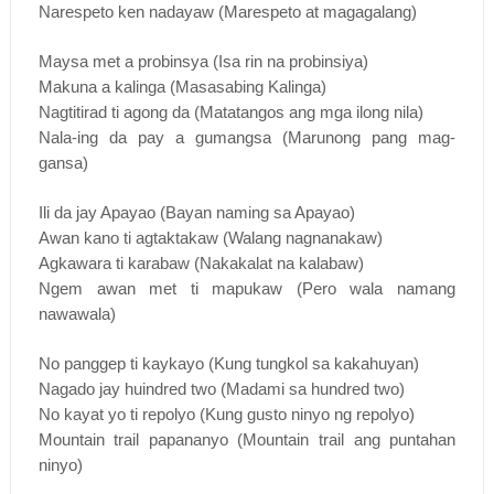
Narespeto ken nadayaw (Marespeto at magagalang)
Maysa met a probinsya (Isa rin na probinsiya)
Makuna a kalinga (Masasabing Kalinga)
Nagtitirad ti agong da (Matatangos ang mga ilong nila)
Nala-ing da pay a gumangsa (Marunong pang mag-
gansa)
Ili da jay Apayao (Bayan naming sa Apayao)
Awan kano ti agtaktakaw (Walang nagnanakaw)
Agkawara ti karabaw (Nakakalat na kalabaw)
Ngem awan met ti mapukaw (Pero wala namang
nawawala)
No panggep ti kaykayo (Kung tungkol sa kakahuyan)
Nagado jay huindred two (Madami sa hundred two)
No kayat yo ti repolyo (Kung gusto ninyo ng repolyo)
Mountain trail papananyo (Mountain trail ang puntahan
ninyo)