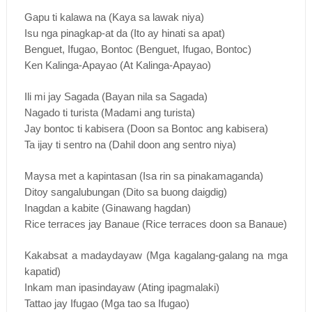
Gapu ti kalawa na (Kaya sa lawak niya)
Isu nga pinagkap-at da (Ito ay hinati sa apat)
Benguet, Ifugao, Bontoc (Benguet, Ifugao, Bontoc)
Ken Kalinga-Apayao (At Kalinga-Apayao)
Ili mi jay Sagada (Bayan nila sa Sagada)
Nagado ti turista (Madami ang turista)
Jay bontoc ti kabisera (Doon sa Bontoc ang kabisera)
Ta ijay ti sentro na (Dahil doon ang sentro niya)
Maysa met a kapintasan (Isa rin sa pinakamaganda)
Ditoy sangalubungan (Dito sa buong daigdig)
Inagdan a kabite (Ginawang hagdan)
Rice terraces jay Banaue (Rice terraces doon sa Banaue)
Kakabsat a madaydayaw (Mga kagalang-galang na mga
kapatid)
Inkam man ipasindayaw (Ating ipagmalaki)
Tattao jay Ifugao (Mga tao sa Ifugao)