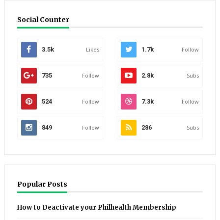
Social Counter
3.5k
Likes
1.7k
Follow
735
Follow
2.8k
Subs
524
Follow
7.3k
Follow
849
Follow
286
Subs
Popular Posts
How to Deactivate your Philhealth Membership