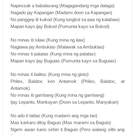
Napessak a babalasang (Magagandang mga dalaga)
Nagado jay Kapangan (Madami doon sa Kapangan)
No panggep iti kukod (Kung tungkol sa paa ng kalabaw)
Mapan kayo ijay Bokod (Pumunta kayo sa Bokod)
No minas iti silaw (Kung mina ng ilaw)
Naglawa jay Ambuklao (Malawak sa Ambuklao)
No minas ti patatas (Kung mina ng patatas)
Mapan kayo ijay Buguias (Pumunta kayo sa Buguias)
No minas ti balitoc (Kung mina ng ginto)
Philex, Balatoc ken Antamok (Philex, Balatoc, at
Antamok)
No minas iti gambang (Kung mina ng gambang)
Ijay Lepanto, Mankayan (Doon sa Lepanto, Manyakan)
No ado ti tattao (Kung madami ang mga tao)
Mas karkaro ditoy Baguio (Mas marami sa Baguio)
Ngem awan kano sirbin ti Baguio (Pero walang silbi ang